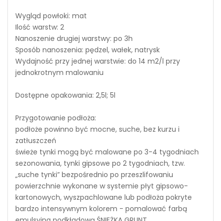
Wygląd powłoki: mat
Ilość warstw: 2
Nanoszenie drugiej warstwy: po 3h
Sposób nanoszenia: pędzel, wałek, natrysk
Wydajność przy jednej warstwie: do 14 m2/l przy
jednokrotnym malowaniu
Dostępne opakowania: 2,5l; 5l
Przygotowanie podłoża:
podłoże powinno być mocne, suche, bez kurzu i
zatłuszczeń
świeże tynki mogą być malowane po 3-4 tygodniach
sezonowania, tynki gipsowe po 2 tygodniach, tzw.
„suche tynki” bezpośrednio po przeszlifowaniu
powierzchnie wykonane w systemie płyt gipsowo-
kartonowych, wyszpachlowane lub podłoża pokryte
bardzo intensywnym kolorem - pomalować farbą
emulsyjna podkładową ŚNIEŻKA GRUNT