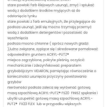
stare powłoki farb klejowych usunąć, zmyć i spłukać
wodą z dodatkiem środków myjących aż do
odsłonięcia tynku
stare powłoki z farb emulsyjnych, źle przylegające do
podłoża usunąć, jeśli się mocno trzymają przemyć
wodą z dodatkiem detergentów i pozostawić do
wyschnięcia
podłoża mocno chłonne ( oprócz nowych gładzi
),luźno związane, sypiące się i skredowane pomalować
odpowiednim gruntem ACRYL-PUTZ®
miejsca zagrzybione, pokryte pleśnią, oczyścić
mechanicznie i zdezynfekować preparatem
grzybobójczym VIDARON, pamiętając równocześnie o
konieczności usunięcia przyczyny powstawania
grzybów
nierówności podłoża zaleca się wyrównać gotową
masą szpachlową ACRYL-PUTZ® FS20 FINISZ spękania i
ubytki uzupełnić gotową masą szpachlową ACRYL-
PUTZ® FX23 FLEX lub w przypadku większych