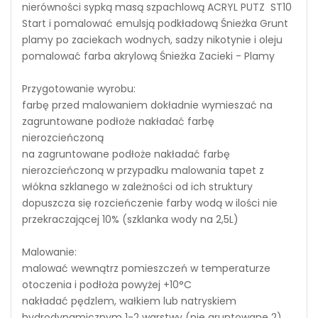
nierówności sypką masą szpachlową ACRYL PUTZ ST10
Start i pomalować emulsją podkładową Śnieżka Grunt
plamy po zaciekach wodnych, sadzy nikotynie i oleju
pomalować farba akrylową Śnieżka Zacieki - Plamy
Przygotowanie wyrobu:
farbę przed malowaniem dokładnie wymieszać na
zagruntowane podłoże nakładać farbę
nierozcieńczoną
na zagruntowane podłoże nakładać farbę
nierozcieńczoną w przypadku malowania tapet z
włókna szklanego w zależności od ich struktury
dopuszcza się rozcieńczenie farby wodą w ilości nie
przekraczającej 10% (szklanka wody na 2,5L)
Malowanie:
malować wewnątrz pomieszczeń w temperaturze
otoczenia i podłoża powyżej +10°C
nakładać pędzlem, wałkiem lub natryskiem
hydrodynamicznym 1-2 warstwy (nie gruntowane 2)