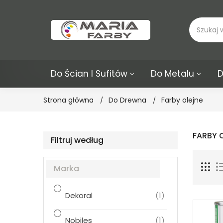
Do Ścian I Sufitów
Do Metalu
D
Strona główna
Do Drewna
Farby olejne
FARBY 
Filtruj według
Marka
Dekoral
(1)
Nobiles
(1)