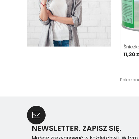
Śnieżk
11,30 z
Pokazano
NEWSLETTER. ZAPISZ SIĘ.
Możesz zrezygnować w każdej chwili. W tym 