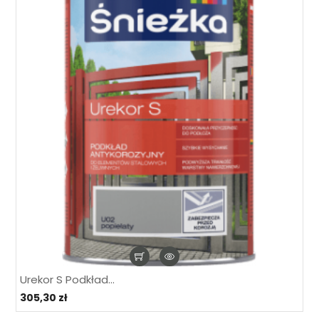
Urekor S Podkład...
305,30 zł