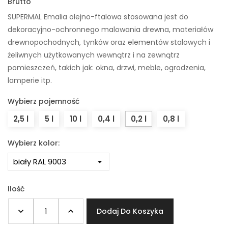
Brutto
SUPERMAL Emalia olejno-ftalowa stosowana jest do
dekoracyjno-ochronnego malowania drewna, materiałów
drewnopochodnych, tynków oraz elementów stalowych i
żeliwnych użytkowanych wewnątrz i na zewnątrz
pomieszczeń, takich jak: okna, drzwi, meble, ogrodzenia,
lamperie itp.
Wybierz pojemność
2,5 l
5 l
10 l
0,4 l
0,2 l
0,8 l
Wybierz kolor:
Ilość
Dodaj Do Koszyka