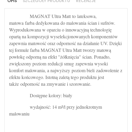
OPIS
SZCZEGÓŁY PRODUKTU
RECENZJE
MAGNAT Ultra Matt
to
lateksowa,
matowa
farba dedykowana do malowania ścian i sufitów.
Wyprodukowana w oparciu o innowacyjną technologię
opartą na kompozycji wyselekcjonowanych komponentów
zapewnia matowość oraz odporność na działanie UV. Dzięki
tej formule farba MAGNAT Ultra Matt tworzy matową
powłokę odporną na efekt "żółknięcia" ścian. Ponadto,
zwiększony poziom
redukcji smug
zapewnia wysoki
komfort malowania, a najwyższy
poziom bieli
zadowolenie z
efektu końcowego. Istotną zaletą tego produktu jest
także
odporność na zmywanie i szorowanie.
Dostępne kolory: biały
wydajność:
14 m²/l przy jednokrotnym
malowaniu