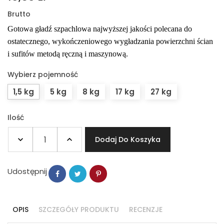
Brutto
Gotowa gładź szpachlowa najwyższej jakości polecana do
ostatecznego, wykończeniowego wygładzania powierzchni ścian
i sufitów metodą ręczną i maszynową.
Wybierz pojemność
1,5 kg
5 kg
8 kg
17 kg
27 kg
Ilość
Dodaj Do Koszyka
Udostępnij
OPIS
SZCZEGÓŁY PRODUKTU
RECENZJE